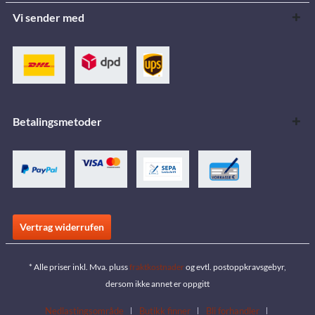
Vi sender med
Betalingsmetoder
Vertrag widerrufen
* Alle priser inkl. Mva. pluss
fraktkostnader
og evtl. postoppkravsgebyr,
dersom ikke annet er oppgitt
Nedlastingsområde
Butikk finner
Bli forhandler