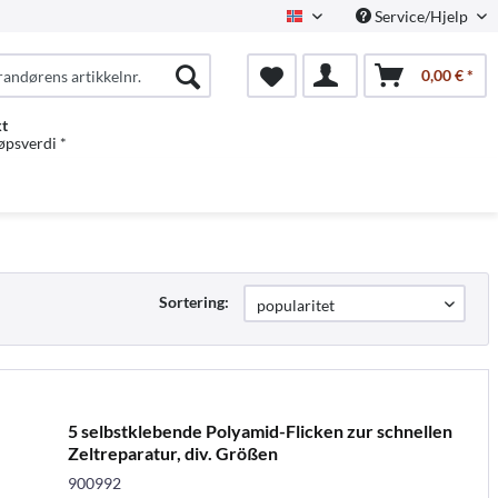
Service/Hjelp
Norwegian
0,00 € *
kt
jøpsverdi *
Sortering:
5 selbstklebende Polyamid-Flicken zur schnellen
Zeltreparatur, div. Größen
900992