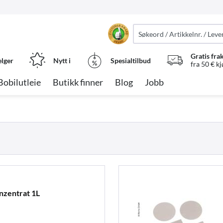
Gratis fra
elger
Nytt i
Spesialtilbud
fra 50 € k
Bobilutleie
Butikk finner
Blog
Jobb
nzentrat 1L