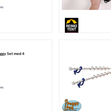
les
ggy Set med 4
les