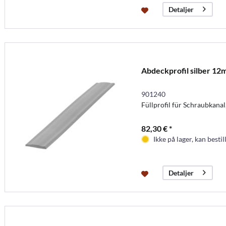
Detaljer
Abdeckprofil silber 12
901240
Füllprofil für Schraubkanal,
82,30 € *
Ikke på lager, kan bestil
Detaljer