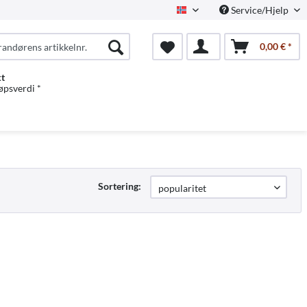
Service/Hjelp
Norwegian
0,00 € *
kt
jøpsverdi *
Sortering: