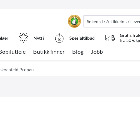
Gratis fra
elger
Nytt i
Spesialtilbud
fra 50 € k
Bobilutleie
Butikk finner
Blog
Jobb
skochfeld Propan