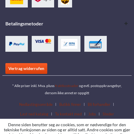
Betalingsmetoder
Vertrag widerrufen
* Alle priser inkl. Mva. pluss
fraktkostnader
og evtl. postoppkravsgebyr,
dersom ikke annet er oppgitt
Nedlastingsområde
Butikk finner
Bli forhandler
Last ned katalog
Ta kontakt med
Jobs
Steder
Denne siden benytter seg av cookies, som er nødvendige for den
tekniske funksjonen av siden og er alltid satt. Andre cookies som gjør