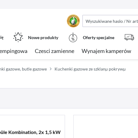
ię
Nowe produkty
Oferty specjalne
kempingowa
Czesci zamienne
Wynajem kamperów
nki gazowe, butle gazowe
Kuchenki gazowe ze szklanµ pokrywµ
üle Kombination, 2x 1,5 kW