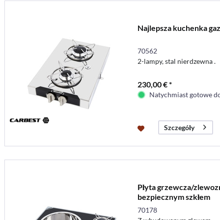
Najlepsza kuchenka ga
70562
2-lampy, stal nierdzewna .
230,00 € *
Natychmiast gotowe do
Szczegóły
Płyta grzewcza/zlewoz
bezpiecznym szkłem
70178