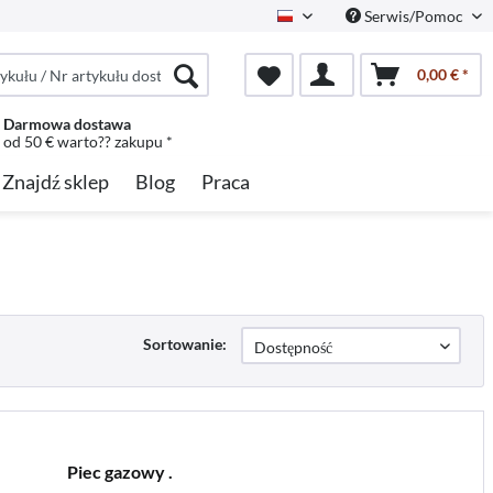
Serwis/Pomoc
Polish
0,00 € *
Darmowa dostawa
od 50 € warto?? zakupu *
Znajdź sklep
Blog
Praca
Sortowanie:
Piec gazowy .