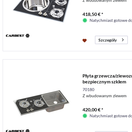
Z wbudowanym zlewem
418,50 € *
Natychmiast gotowe do
Szczegóły
Płyta grzewcza/zlewoz
bezpiecznym szkłem
70180
Z wbudowanym zlewem
420,00 € *
Natychmiast gotowe do