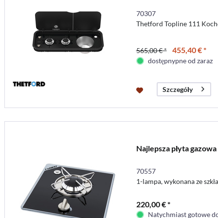
70307
Thetford Topline 111 Koc
455,40 € *
565,00 € *
dostępnypne od zaraz
Szczegóły
Najlepsza płyta gazowa
70557
1-lampa, wykonana ze szkła
220,00 € *
Natychmiast gotowe do