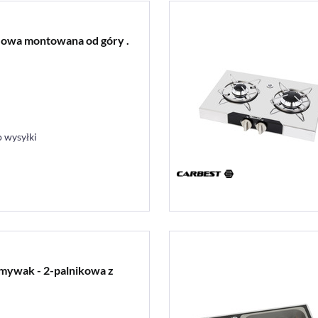
zowa montowana od góry .
 wysyłki
mywak - 2-palnikowa z