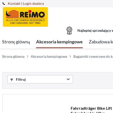
Kontakt
|
Login dealera
Najlepiej sprzedający s
Stronę główną
Akcesoria kempingowe
Zabudowa 
Strona główna
Akcesoria kempingowe
Bagazniki rowerowe do 
Filtruj
Fahrradträger Bike Lift 