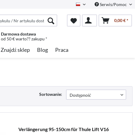
Serwis/Pomoc
Polish
0,00 € *
Darmowa dostawa
od 50 € warto?? zakupu *
Znajdź sklep
Blog
Praca
Sortowanie:
Verlängerung 95-150cm für Thule Lift V16