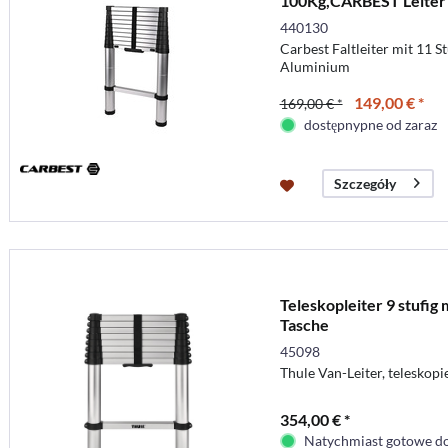
100Kg,CARBEST Leiter 
440130
Carbest Faltleiter mit 11 S
Aluminium
149,00 € *
169,00 € *
dostępnypne od zaraz
Szczegóły
Teleskopleiter 9 stufig
Tasche
45098
Thule Van-Leiter, teleskop
354,00 € *
Natychmiast gotowe do