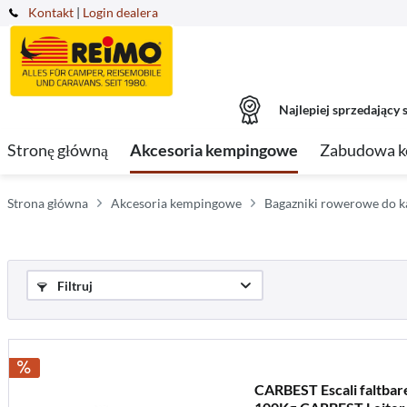
Kontakt
|
Login dealera
Najlepiej sprzedający s
Stronę główną
Akcesoria kempingowe
Zabudowa 
Strona główna
Akcesoria kempingowe
Bagazniki rowerowe do 
Filtruj
CARBEST Escali faltbare