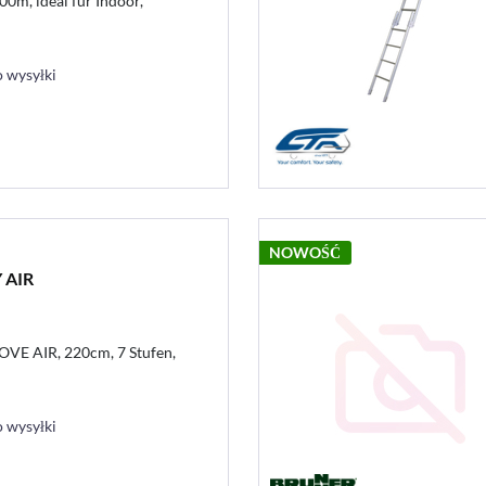
00m, ideal für Indoor,
 wysyłki
NOWOŚĆ
 AIR
VE AIR, 220cm, 7 Stufen,
 wysyłki