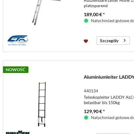
Ausziehbare Leiter Höhe 1,
platzsparend
189,00 € *
Natychmiast gotowe do
Szczegóły
NOWOŚĆ
Aluminiumleiter LADDY
440134
Teleskopleiter LADDY ALCO
belastbar bis 150kg
129,90 € *
Natychmiast gotowe do