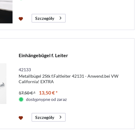
Szczegóły
Einhängebügel f. Leiter
42133
Metallbügel 2Stk f.Faltleiter 42131 - Anwend.bei VW
California! EXTRA
13,50 € *
17,50 € *
dostępnypne od zaraz
Szczegóły