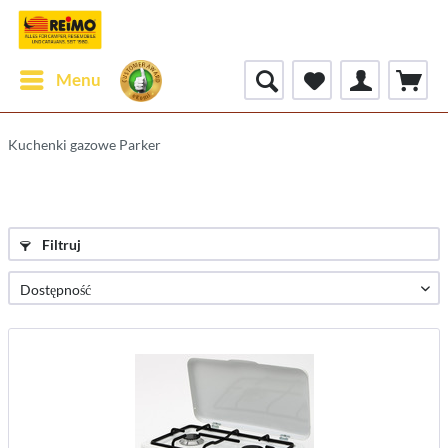
Menu
Kuchenki gazowe Parker
Filtruj