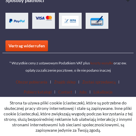
Sposoby płatności
Vertrag widerrufen
* Wszystkie ceny z ustawowym Podatkiem VAT plus
koszty wysyłki
oraz ew.
opłaty za zaliczenie pocztowe, o ile nie podano inaczej
Obszar pobierania
Znajdź sklep
Zostań sprzedawcą
Pobierz katalogi
Contact
Jobs
Lokalizacje
Strona ta używa pliki cookie (ciasteczek), które są potrzebne do
skutecznej pracy strony internetowej i stale są zapisywane. Inne pliki
cookie (ciasteczka), które zwiększają wygodę podczas korzystania z tej
strony, służą bezpośredniej reklamie lub ułatwiają interakcję z innymi
stronami internetowymi lub sieciami społecznościowymi, są
zapisywane jedynie za Twoją zgodą.