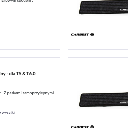
ślizgowym spodem .
y - dla T5 & T6.0
y - Z paskami samoprzylepnymi .
 wysyłki