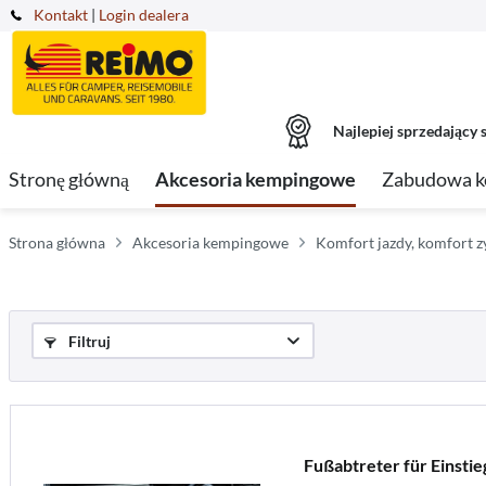
Kontakt
|
Login dealera
Najlepiej sprzedający s
Stronę główną
Akcesoria kempingowe
Zabudowa 
Strona główna
Akcesoria kempingowe
Komfort jazdy, komfort z
Filtruj
Fußabtreter für Einstie