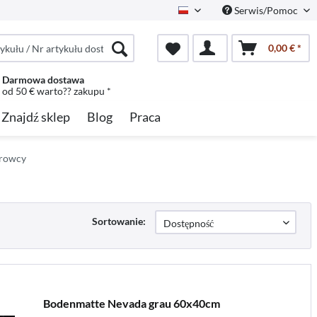
Serwis/Pomoc
Polish
0,00 € *
Darmowa dostawa
od 50 € warto?? zakupu *
Znajdź sklep
Blog
Praca
erowcy
Sortowanie:
Bodenmatte Nevada grau 60x40cm