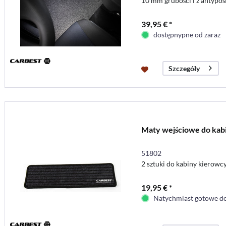
10 mm grubości i z antypo
39,95 € *
dostępnypne od zaraz
Szczegóły
Maty wejściowe do kabin
51802
2 sztuki do kabiny kierowc
19,95 € *
Natychmiast gotowe do