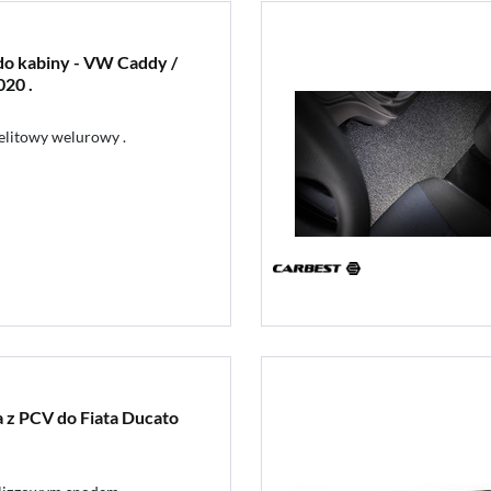
o kabiny - VW Caddy /
020 .
litowy welurowy .
 z PCV do Fiata Ducato