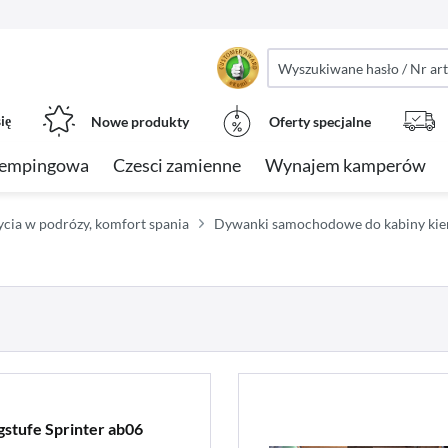
ię
Nowe produkty
Oferty specjalne
kempingowa
Czesci zamienne
Wynajem kamperów
ycia w podrózy, komfort spania
Dywanki samochodowe do kabiny ki
gstufe Sprinter ab06