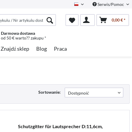
Serwis/Pomoc
Polish
0,00 € *
Darmowa dostawa
od 50 € warto?? zakupu *
Znajdź sklep
Blog
Praca
Sortowanie:
Schutzgitter für Lautsprecher D:11,6cm,