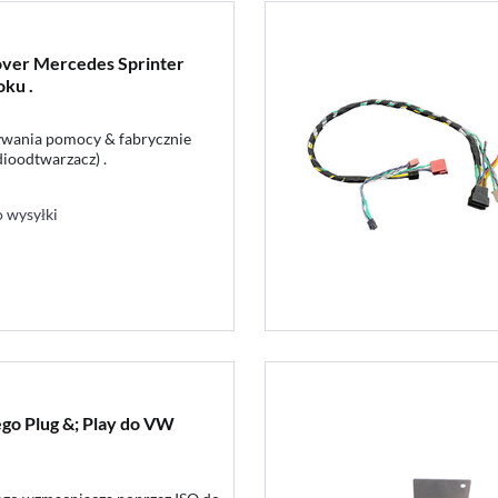
over Mercedes Sprinter
ku .
ywania pomocy & fabrycznie
oodtwarzacz) .
 wysyłki
go Plug &; Play do VW