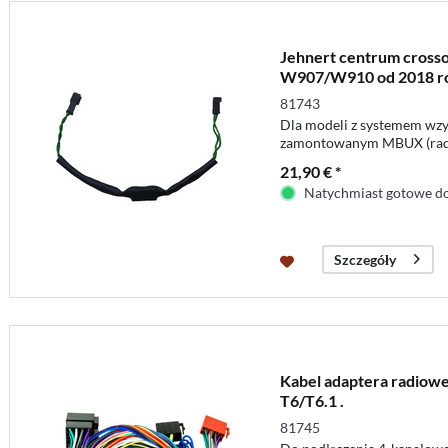
Jehnert centrum cross
W907/W910 od 2018 ro
81743
Dla modeli z systemem wz
zamontowanym MBUX (radi
21,90 € *
Natychmiast gotowe do
Szczegóły
Kabel adaptera radiowe
T6/T6.1 .
81745