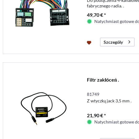
Do podłączenia 4-kanałow
fabrycznego radia. .
49,70 € *
Natychmiast gotowe do
Szczegóły
Filtr zakłóceń .
81749
Z wtyczką jack 3,5 mm .
21,90 € *
Natychmiast gotowe do