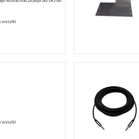
ego wzmacniacza poprzez ISO do
 wysyłki
 wysyłki