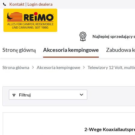
Kontakt
|
Login dealera
Najlepiej sprzedający s
Stronę główną
Akcesoria kempingowe
Zabudowa 
Strona główna
Akcesoria kempingowe
Telewizory 12 Volt, multi
Filtruj
2-Wege Koaxiallautspr