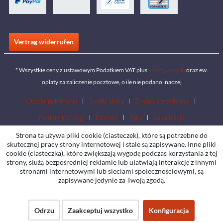
Vertrag widerrufen
* Wszystkie ceny z ustawowym Podatkiem VAT plus
koszty wysyłki
oraz ew.
opłaty za zaliczenie pocztowe, o ile nie podano inaczej
Obszar pobierania
Znajdź sklep
Zostań sprzedawcą
Pobierz katalogi
Contact
Jobs
Lokalizacje
Strona ta używa pliki cookie (ciasteczek), które są potrzebne do
skutecznej pracy strony internetowej i stale są zapisywane. Inne pliki
cookie (ciasteczka), które zwiększają wygodę podczas korzystania z tej
strony, służą bezpośredniej reklamie lub ułatwiają interakcję z innymi
stronami internetowymi lub sieciami społecznościowymi, są
zapisywane jedynie za Twoją zgodą.
Odrzu
Zaakceptuj wszystko
Konfiguracja