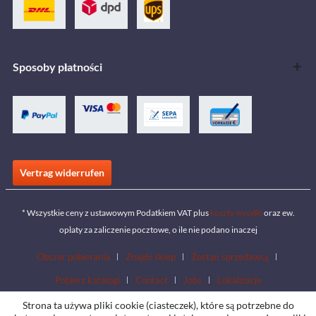
Sposoby płatności
Vertrag widerrufen
* Wszystkie ceny z ustawowym Podatkiem VAT plus
koszty wysyłki
oraz ew.
opłaty za zaliczenie pocztowe, o ile nie podano inaczej
Obszar pobierania
Znajdź sklep
Zostań sprzedawcą
Pobierz katalogi
Contact
Jobs
Lokalizacje
Strona ta używa pliki cookie (ciasteczek), które są potrzebne do