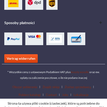
Sposoby płatności
Vertrag widerrufen
* Wszystkie ceny z ustawowym Podatkiem VAT plus
koszty wysyłki
oraz ew.
opłaty za zaliczenie pocztowe, o ile nie podano inaczej
Obszar pobierania
Znajdź sklep
Zostań sprzedawcą
Pobierz katalogi
Contact
Jobs
Lokalizacje
Strona ta używa pliki cookie (ciasteczek), które są potrzebne do