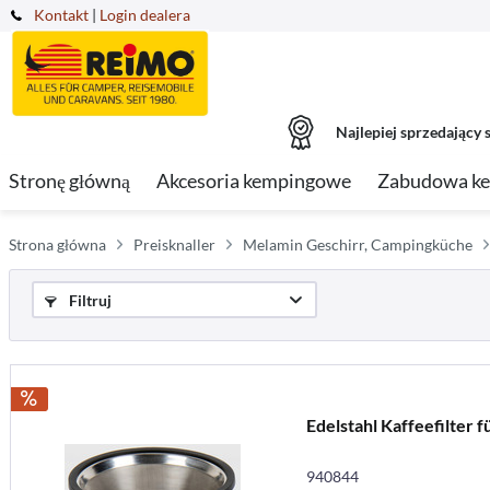
Kontakt
|
Login dealera
Najlepiej sprzedający s
Stronę główną
Akcesoria kempingowe
Zabudowa k
Strona główna
Preisknaller
Melamin Geschirr, Campingküche
Filtruj
Edelstahl Kaffeefilter f
940844