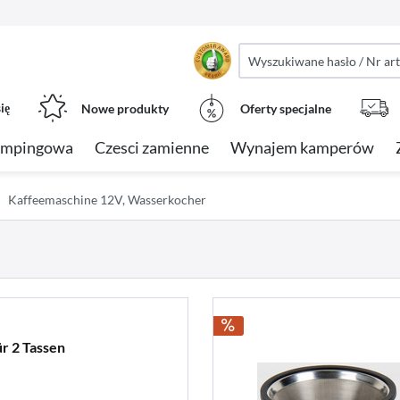
ię
Nowe produkty
Oferty specjalne
empingowa
Czesci zamienne
Wynajem kamperów
Kaffeemaschine 12V, Wasserkocher
ür 2 Tassen