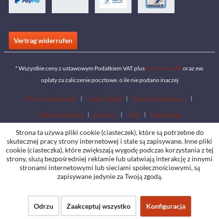
Vertrag widerrufen
* Wszystkie ceny z ustawowym Podatkiem VAT plus
koszty wysyłki
oraz ew.
opłaty za zaliczenie pocztowe, o ile nie podano inaczej
Obszar pobierania
Znajdź sklep
Zostań sprzedawcą
Pobierz katalogi
Contact
Jobs
Lokalizacje
Strona ta używa pliki cookie (ciasteczek), które są potrzebne do
skutecznej pracy strony internetowej i stale są zapisywane. Inne pliki
cookie (ciasteczka), które zwiększają wygodę podczas korzystania z tej
strony, służą bezpośredniej reklamie lub ułatwiają interakcję z innymi
stronami internetowymi lub sieciami społecznościowymi, są
zapisywane jedynie za Twoją zgodą.
Odrzu
Zaakceptuj wszystko
Konfiguracja