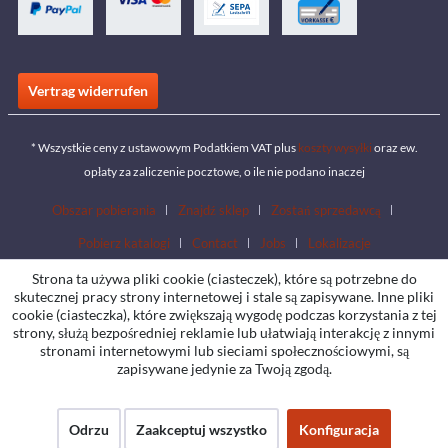
Vertrag widerrufen
* Wszystkie ceny z ustawowym Podatkiem VAT plus
koszty wysyłki
oraz ew.
opłaty za zaliczenie pocztowe, o ile nie podano inaczej
Obszar pobierania
Znajdź sklep
Zostań sprzedawcą
Pobierz katalogi
Contact
Jobs
Lokalizacje
Strona ta używa pliki cookie (ciasteczek), które są potrzebne do
skutecznej pracy strony internetowej i stale są zapisywane. Inne pliki
cookie (ciasteczka), które zwiększają wygodę podczas korzystania z tej
strony, służą bezpośredniej reklamie lub ułatwiają interakcję z innymi
stronami internetowymi lub sieciami społecznościowymi, są
zapisywane jedynie za Twoją zgodą.
Odrzu
Zaakceptuj wszystko
Konfiguracja