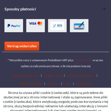
Sposoby płatności
Vertrag widerrufen
* Wszystkie ceny z ustawowym Podatkiem VAT plus
koszty wysyłki
oraz ew.
opłaty za zaliczenie pocztowe, o ile nie podano inaczej
Obszar pobierania
Znajdź sklep
Zostań sprzedawcą
Pobierz katalogi
Contact
Jobs
Lokalizacje
Strona ta używa pliki cookie (ciasteczek), które są potrzebne do
skutecznej pracy strony internetowej i stale są zapisywane. Inne pliki
cookie (ciasteczka), które zwiększają wygodę podczas korzystania z tej
strony, służą bezpośredniej reklamie lub ułatwiają interakcję z innymi
stronami internetowymi lub sieciami społecznościowymi, są