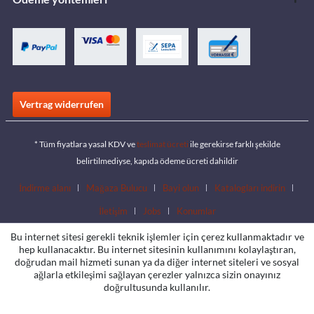
Vertrag widerrufen
* Tüm fiyatlara yasal KDV ve
teslimat ücreti
ile gerekirse farklı şekilde
belirtilmediyse, kapıda ödeme ücreti dahildir
İndirme alanı
Mağaza Bulucu
Bayi olun
Katalogları indirin
İletişim
Jobs
Konumlar
Bu internet sitesi gerekli teknik işlemler için çerez kullanmaktadır ve
hep kullanacaktır. Bu internet sitesinin kullanımını kolaylaştıran,
doğrudan mail hizmeti sunan ya da diğer internet siteleri ve sosyal
ağlarla etkileşimi sağlayan çerezler yalnızca sizin onayınız
doğrultusunda kullanılır.