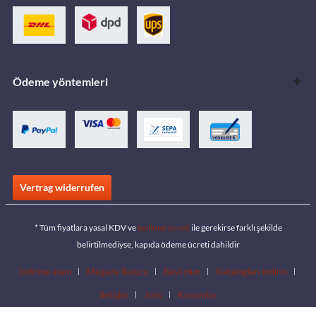
Ödeme yöntemleri
Vertrag widerrufen
* Tüm fiyatlara yasal KDV ve
teslimat ücreti
ile gerekirse farklı şekilde
belirtilmediyse, kapıda ödeme ücreti dahildir
İndirme alanı
Mağaza Bulucu
Bayi olun
Katalogları indirin
İletişim
Jobs
Konumlar