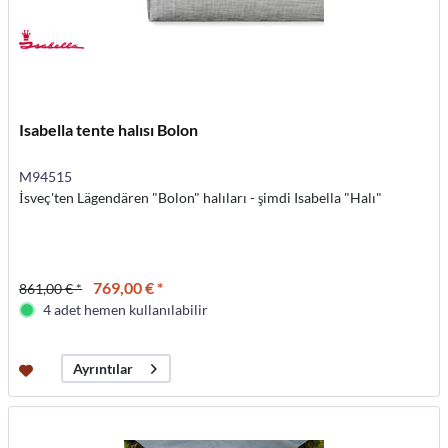
Isabella tente halısı Bolon
M94515
İsveç'ten Lägendären "Bolon" halıları - şimdi Isabella "Halı"
769,00 € *
861,00 € *
4 adet hemen kullanılabilir
Ayrıntılar