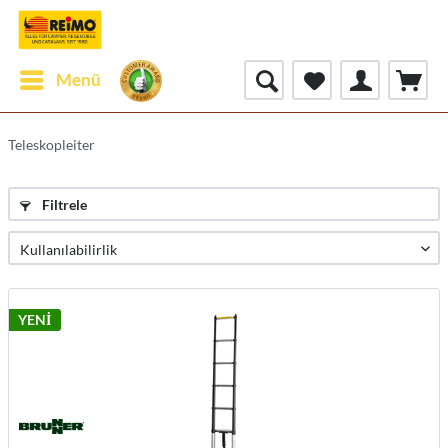
Menü
Teleskopleiter
Filtrele
YENİ