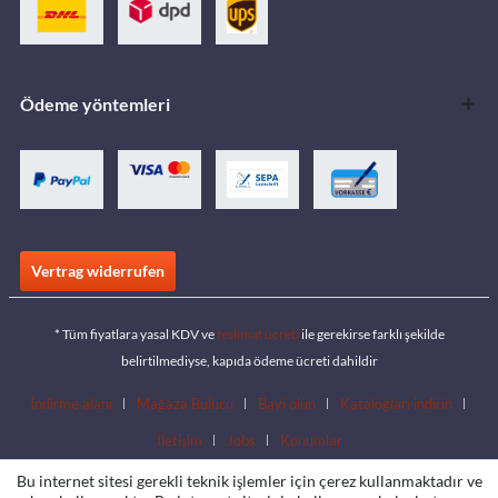
Ödeme yöntemleri
Vertrag widerrufen
* Tüm fiyatlara yasal KDV ve
teslimat ücreti
ile gerekirse farklı şekilde
belirtilmediyse, kapıda ödeme ücreti dahildir
İndirme alanı
Mağaza Bulucu
Bayi olun
Katalogları indirin
İletişim
Jobs
Konumlar
Bu internet sitesi gerekli teknik işlemler için çerez kullanmaktadır ve