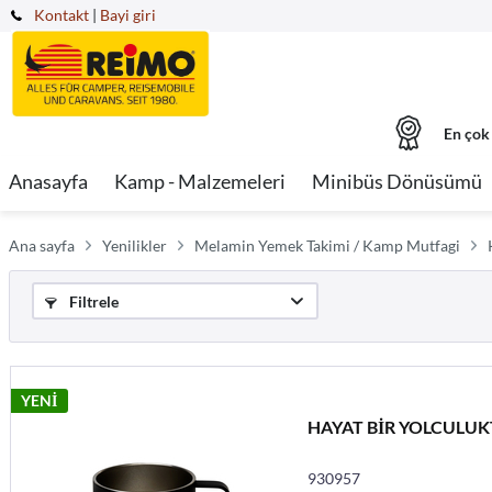
Kontakt
|
Bayi giri
En çok
Anasayfa
Kamp - Malzemeleri
Minibüs Dönüsümü
Ana sayfa
Yenilikler
Melamin Yemek Takimi / Kamp Mutfagi
Filtrele
YENİ
HAYAT BİR YOLCULUKTU
930957