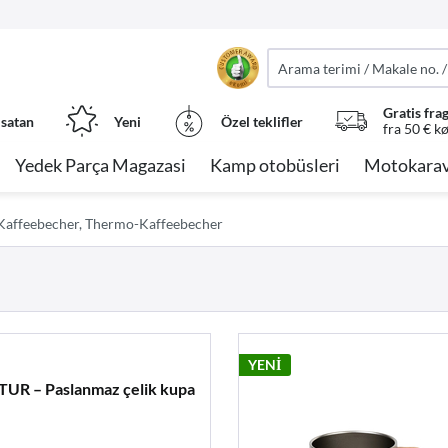
Gratis fra
 satan
Yeni
Özel teklifler
fra 50 € k
Yedek Parça Magazasi
Kamp otobüsleri
Motokarav
Kaffeebecher, Thermo-Kaffeebecher
YENİ
R – Paslanmaz çelik kupa