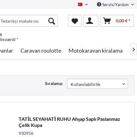
Servis/Yardım
Turkish
0,00 € *
gt
øbsværdi *
anlar
Caravan roulotte
Motokaravan kiralama
Ma

Sıralama:
TATİL SEYAHATİ RUHU Ahşap Saplı Paslanmaz
Çelik Kupa
930956