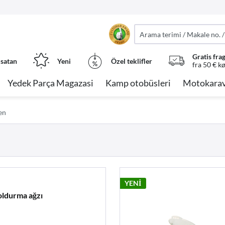
Gratis fra
 satan
Yeni
Özel teklifler
fra 50 € k
Yedek Parça Magazasi
Kamp otobüsleri
Motokarav
en
YENİ
oldurma ağzı