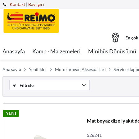
Kontakt
|
Bayi giri
En çok
Anasayfa
Kamp - Malzemeleri
Minibüs Dönüsümü
Ana sayfa
Yenilikler
Motokaravan Aksesuarlari
Serviceklapp
Filtrele
YENİ
Mat beyaz dizel yakıt d
526241