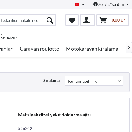
Servis/Yardım
Turkish
0,00 € *
gt
øbsværdi *
anlar
Caravan roulotte
Motokaravan kiralama
Ma

Sıralama:
Mat siyah dizel yakıt doldurma ağzı
526242