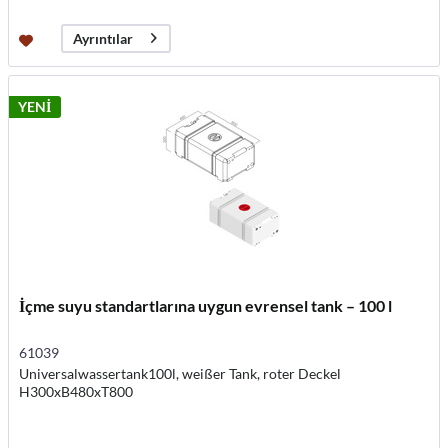
Ayrıntılar
YENİ
İçme suyu standartlarına uygun evrensel tank – 100 l
61039
Universalwassertank100l, weißer Tank, roter Deckel
H300xB480xT800