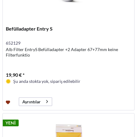
Befülladapter Entry S
652129
Alb Filter EntryS Befülladapter +2 Adapter 67+77mm keine
Filterfunktio
19,90 € *
Şu anda stokta yok, sipariş edilebilir
Ayrıntılar
YENİ