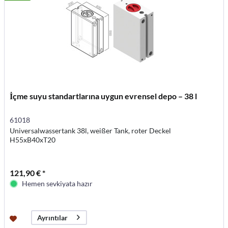
İçme suyu standartlarına uygun evrensel depo – 38 l
61018
Universalwassertank 38l, weißer Tank, roter Deckel
H55xB40xT20
121,90 € *
Hemen sevkiyata hazır
Ayrıntılar