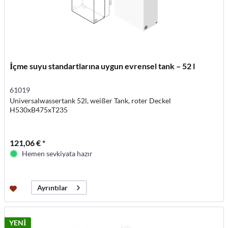
İçme suyu standartlarına uygun evrensel tank – 52 l
61019
Universalwassertank 52l, weißer Tank, roter Deckel
H530xB475xT235
121,06 € *
Hemen sevkiyata hazır
Ayrıntılar
YENİ