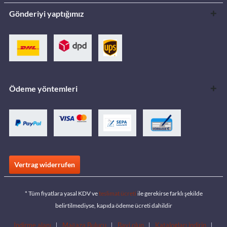
Gönderiyi yaptığımız
Ödeme yöntemleri
Vertrag widerrufen
* Tüm fiyatlara yasal KDV ve
teslimat ücreti
ile gerekirse farklı şekilde
belirtilmediyse, kapıda ödeme ücreti dahildir
İndirme alanı
Mağaza Bulucu
Bayi olun
Katalogları indirin