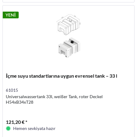
YENİ
İçme suyu standartlarına uygun evrensel tank – 33 l
61015
Universalwassertank 33l, weißer Tank, roter Deckel
H54xB34xT28
121,20 € *
Hemen sevkiyata hazır