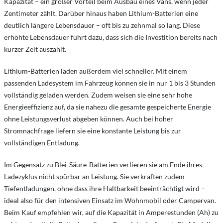
Kapazität – ein großer Vorteil beim Ausbau eines Vans, wenn jeder
Zentimeter zählt. Darüber hinaus haben Lithium-Batterien eine
deutlich längere Lebensdauer – oft bis zu zehnmal so lang. Diese
erhöhte Lebensdauer führt dazu, dass sich die Investition bereits nach
kurzer Zeit auszahlt.
Lithium-Batterien laden außerdem viel schneller. Mit einem
passenden Ladesystem im Fahrzeug können sie in nur 1 bis 3 Stunden
vollständig geladen werden. Zudem weisen sie eine sehr hohe
Energieeffizienz auf, da sie nahezu die gesamte gespeicherte Energie
ohne Leistungsverlust abgeben können. Auch bei hoher
Stromnachfrage liefern sie eine konstante Leistung bis zur
vollständigen Entladung.
Im Gegensatz zu Blei-Säure-Batterien verlieren sie am Ende ihres
Ladezyklus nicht spürbar an Leistung. Sie verkraften zudem
Tiefentladungen, ohne dass ihre Haltbarkeit beeinträchtigt wird –
ideal also für den intensiven Einsatz im Wohnmobil oder Campervan.
Beim Kauf empfehlen wir, auf die Kapazität in Amperestunden (Ah) zu