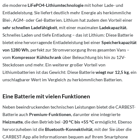
die moderne
LiFePO4-Lithiumtechnologie
mit hoher Lade- und
Entladeleistung. Sie liefert deutlich mehr Energie als herkömmliche
Blei-, AGM- oder Gel-Batterien. Lithium hat zudem den Vorteil einer
sehr schnellen Ladefähigkeit
, mit einer maximalen
Ladekapazität.
Schnelles Laden und tiefe Entladung – das ist Lithium: Diese Batterie
bietet eine hervorragende Entladeleistung bei einer
Speicherkapazität
von 1280 Wh
, perfekt zur Stromversorgung Ihres gesamten Vans –
vom
Kompressor Kühlschrank
über Beleuchtung bis hin zu 12V-
Steckdosen und mehr. Ein weiterer großer Vorteil von
Lithiumbatterien ist das Gewicht: Diese Batterie
wiegt nur 12,5 kg
, ein
unschlagbarer Wert im Vergleich zu herkömmlichen Batterien.
Eine Batterie mit vielen Funktionen
Neben beeindruckenden technischen Leistungen bietet die CARBEST-
Batterie auch
Premium-Funktionen
, darunter eine integrierte
Heizmatte
, die den Betrieb bei
-20 °C bis +55 °C
ermöglicht. Ebenso
hervorzuheben ist die
Bluetooth-Konnektivität
, mit der Sie über die
CARBEST-App alle Informationen bequem auf Ihrem Smartphone