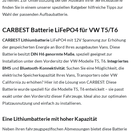
zu helfen. Zur Unterstützung bei der Auswahl Ihrer Servicebatterie
finden Sie in einem unserer speziellen Ratgeber hilfreiche Tipps zur
Wahl der passenden Aufbaubatterie.
CARBEST Batterie LiFePO4 für VW T5/T6
CARBEST Lithiumbatterie
LiFePO4 mit 12V Spannung zur Erhöhung
der gespeicherten Energie an Bord Ihres ausgebauten Vans. Diese
Batterie besitzt
DIN H6 genormte Maße
, speziell geeignet zur
Installation unter dem Vordersitz der VW-Modelle T5, T6.
Integriertes
BMS
und
Bluetooth-Konnektivität
. Suchen Sie eine Möglichkeit, die
elektrische Speicherkapazität Ihres Vans, Transporters oder VW
California zu erhöhen? Hier ist die Lösung von CARBEST: Diese
Batterie wurde speziell für die Modelle T5, T6 entwickelt – sie passt
exakt unter den Vordersitz dieser Fahrzeuge. Ideal also zur optimalen
Platzausnutzung und einfach zu installieren.
Eine Lithiumbatterie mit hoher Kapazität
Neben ihren fahrzeugspezifischen Abmessungen bietet diese Batterie