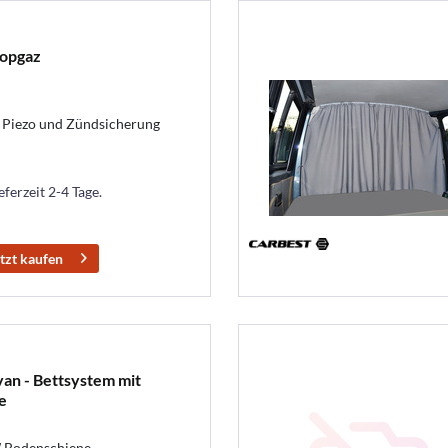
topgaz
 Piezo und Zündsicherung
eferzeit 2-4 Tage.
tzt kaufen
an - Bettsystem mit
e
W Bodenschiene