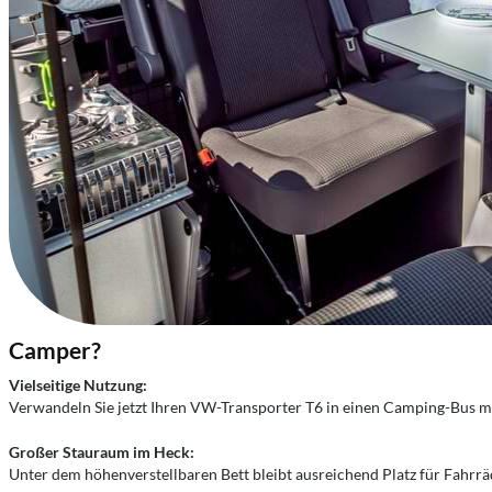
Camper?
Vielseitige Nutzung:
Verwandeln Sie jetzt Ihren VW-Transporter T6 in einen Camping-Bus mi
Großer Stauraum im Heck:
Unter dem höhenverstellbaren Bett bleibt ausreichend Platz für Fahrräd