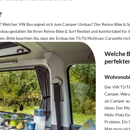
?
?
Welcher VW Bus eignet sich zum Camper-Umbau?
Der Reimo Bike & Su
u gestalten Sie Ihren Reimo Bike & Surf flexibel und komfortabel für I
. Bitte beachten Sie, dass der Einbau bei T5/T6 Multivan, Caravelle nich
Welche B
perfekte
Wohnmobil
Der VW T5/T6 
Camper. Warum?
als Camper aus
Ideen. Der Mot
Mehr Platz für
Problem. Ein S
Man muss nicht