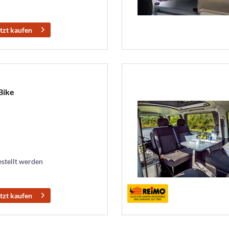
tzt kaufen
Bike
estellt werden
tzt kaufen