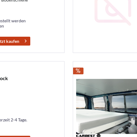
estellt werden
ten
tzt kaufen
sock
erzeit 2-4 Tage.