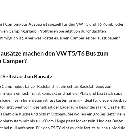
rf Campingbus Ausbau ist speziell für den VW T5 und T6 Kombi oder
hren Campingurlaub. Profitieren Sie jetzt von durchdachten
t möglich ist. Aber w
as kostet es, einen Camper selber auszubauen?
ausätze machen den VW T5/T6 Bus zum
n Camper?
 Selbstausbau Bausatz
Campingbus langer Radstand ist ein echtes Basisfahrzeug zum
 Ganz einfach: Er ist kompakt und hat viel Platz und lässt sich super
bauen. Sein Innenraum ist fast kastenförmig – ideal für clevere Ausbau
or sitzt weit vorn, deshalb ist der Laderaum besonders lang. Das heißt:
s Bett, die Küche und Schlaf-Sitzbank. Sie wollen ein großes Bett? Kein
chlafsystem mit bis zu 160 cm Länge passt locker rein. Und das Beste:
 bei null anfangen. Für den T5/T6 gibt es viele fertige Ausbau-Module.