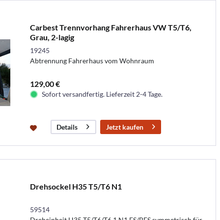
Carbest Trennvorhang Fahrerhaus VW T5/T6,
Grau, 2-lagig
19245
Abtrennung Fahrerhaus vom Wohnraum
129,00 €
Sofort versandfertig. Lieferzeit 2-4 Tage.
Jetzt kaufen
Details
Drehsockel H35 T5/T6 N1
59514
Dreheinheit H35 T5/T6/T6.1 N1 FS/BFS symmetrisch für