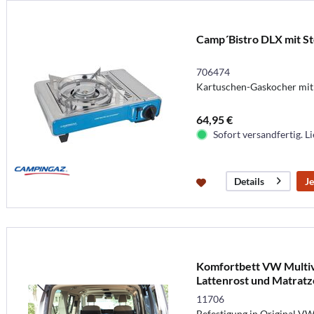
Camp´Bistro DLX mit S
706474
Kartuschen-Gaskocher mit
64,95 €
Sofort versandfertig. Li
Je
Details
Komfortbett VW Multiv
Lattenrost und Matratz
11706
Befestigung in Original V