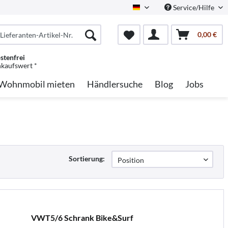
Service/Hilfe
German
0,00 €
stenfrei
nkaufswert *
Wohnmobil mieten
Händlersuche
Blog
Jobs
Sortierung:
VWT5/6 Schrank Bike&Surf