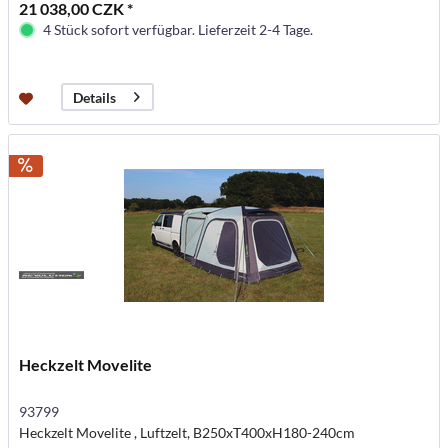
21 038,00 CZK *
4 Stück sofort verfügbar. Lieferzeit 2-4 Tage.
Details
Heckzelt Movelite
93799
Heckzelt Movelite , Luftzelt, B250xT400xH180-240cm