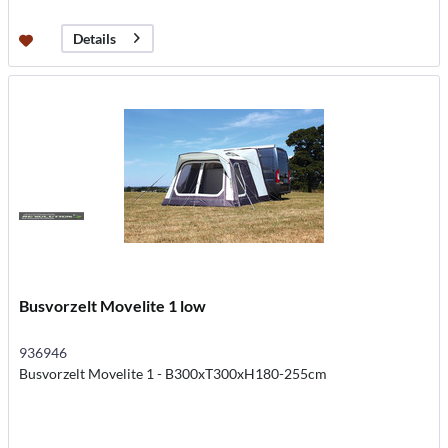
Details
Busvorzelt Movelite 1 low
936946
Busvorzelt Movelite 1 - B300xT300xH180-255cm