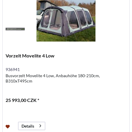
Vorzelt Movelite 4 Low
936941
Busvorzelt Movelite 4 Low, Anbauhöhe 180-210cm,
B310xT495cm
25 993,00 CZK *
Details