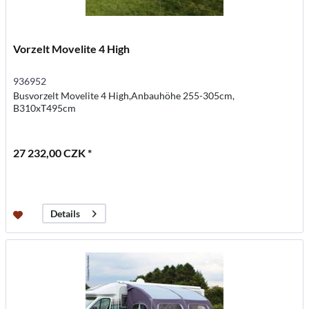
Vorzelt Movelite 4 High
936952
Busvorzelt Movelite 4 High,Anbauhöhe 255-305cm,
B310xT495cm
27 232,00 CZK *
Details