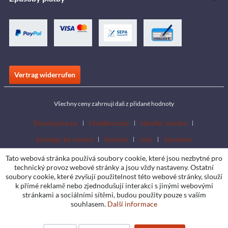
Vertrag widerrufen
Všechny ceny zahrnují daň z přidané hodnoty
Download area
Händlersuche
Händler werden
Katalogy ke stažení
Kontakt
Jobs
Standorte
Tato webová stránka používá soubory cookie, které jsou nezbytné pro
technický provoz webové stránky a jsou vždy nastaveny. Ostatní
soubory cookie, které zvyšují použitelnost této webové stránky, slouží
k přímé reklamě nebo zjednodušují interakci s jinými webovými
stránkami a sociálními sítěmi, budou použity pouze s vaším
souhlasem.
Další informace