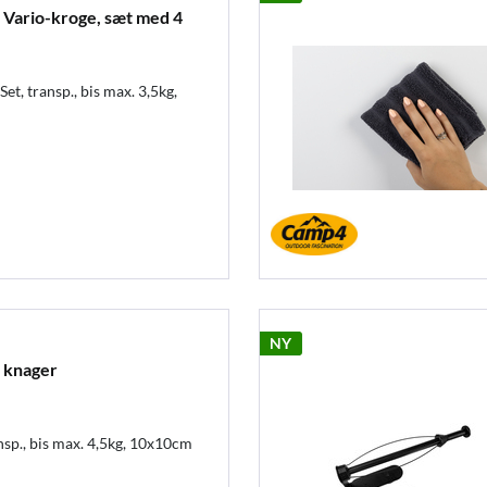
rio-kroge, sæt med 4
t, transp., bis max. 3,5kg,
NY
knager
sp., bis max. 4,5kg, 10x10cm