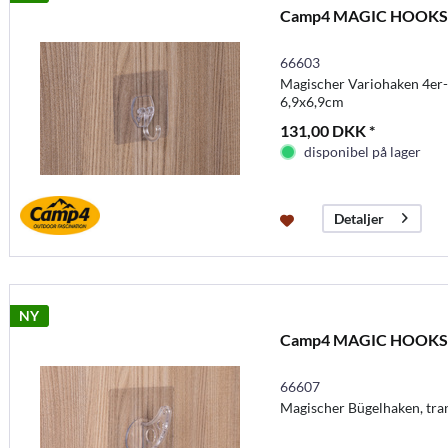
Camp4 MAGIC HOOKS Va
66603
Magischer Variohaken 4er-Se
6,9x6,9cm
131,00 DKK *
disponibel på lager
Detaljer
NY
Camp4 MAGIC HOOKS 
66607
Magischer Bügelhaken, tran