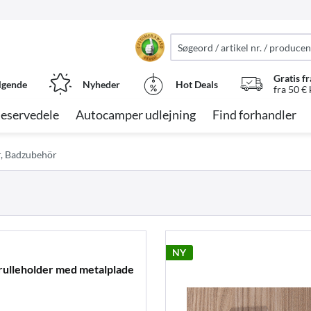
Gratis fr
lgende
Nyheder
Hot Deals
fra 50 €
eservedele
Autocamper udlejning
Find forhandler
r, Badzubehör
NY
rulleholder med metalplade