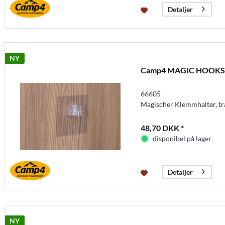
Detaljer
NY
Camp4 MAGIC HOOKS 
66605
Magischer Klemmhalter, tra
48,70 DKK *
disponibel på lager
Detaljer
NY