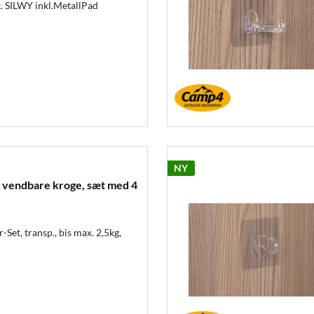
. SILWY inkl.MetallPad
NY
endbare kroge, sæt med 4
et, transp., bis max. 2,5kg,