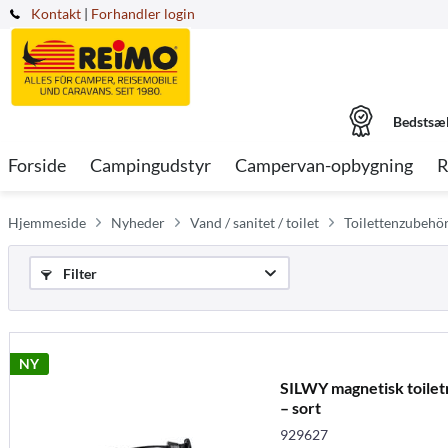
Kontakt
|
Forhandler login
Bedstsæ
Forside
Campingudstyr
Campervan-opbygning
R
Hjemmeside
Nyheder
Vand / sanitet / toilet
Toilettenzubehö
Filter
NY
SILWY magnetisk toilet
– sort
929627