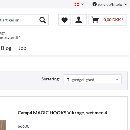
Service/hjælp
Dansk
0,00 DKK *
agt
 købsværdi *
Blog
Job
Sortering:
Camp4 MAGIC HOOKS V-kroge, sæt med 4
66600