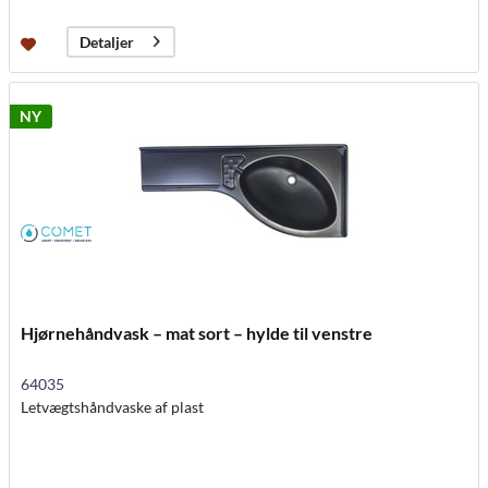
Detaljer
NY
Hjørnehåndvask – mat sort – hylde til venstre
64035
Letvægtshåndvaske af plast