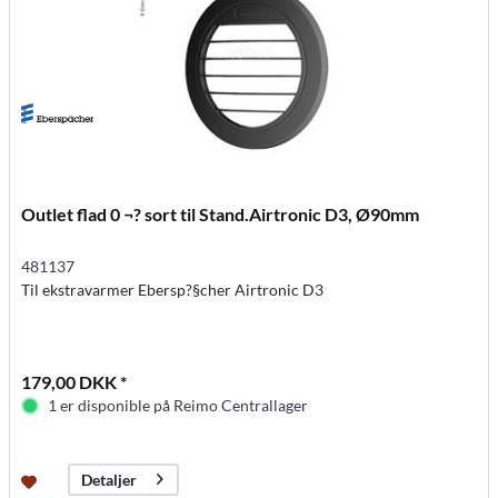
Outlet flad 0 ¬? sort til Stand.Airtronic D3, Ø90mm
481137
Til ekstravarmer Ebersp?§cher Airtronic D3
179,00 DKK *
1 er disponible på Reimo Centrallager
Detaljer