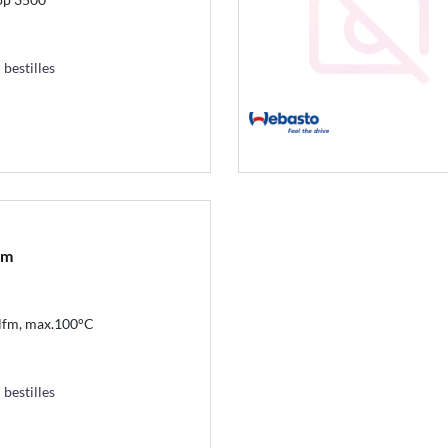
 bestilles
fm
lfm, max.100°C
 bestilles