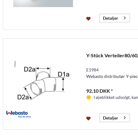
Detaljer
Y-Stück Verteiler80/60
E1984
Webasto distributør Y-pie
92,10 DKK *
I øjeblikket udsolgt, kan
Detaljer