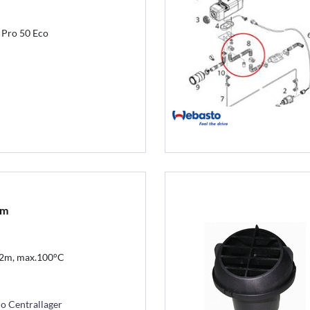
 Pro 50 Eco
2m
 2m, max.100°C
mo Centrallager