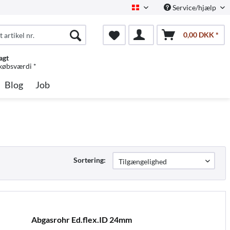
Service/hjælp
Dansk
0,00 DKK *
agt
 købsværdi *
Blog
Job
Sortering:
Abgasrohr Ed.flex.ID 24mm