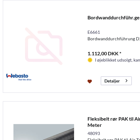
Bordwanddurchführ.ge
E6661
Bordwanddurchführung D2
1.112,00 DKK *
I øjeblikket udsolgt, kan
Detaljer
Fleksibelt rør PAK til A
Meter
48093
Fleksibelt rør PAK til Air 