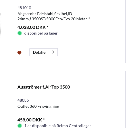
481010
Abgasrohr Edelstahl,flexibel,ID
24mm,f.3500ST/5000Eco/Evo 20 Meter**
4.038,00 DKK *
disponibel på lager
Detaljer
Ausströmer f.AirTop 3500
48085
Outlet 360 ¬? svingning
458,00 DKK *
1 er disponible på Reimo Centrallager