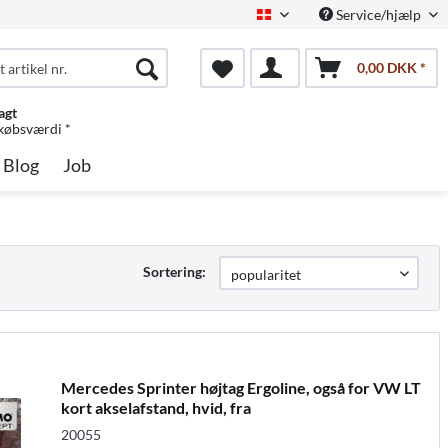
Service/hjælp
Dansk
0,00 DKK *
agt
 købsværdi *
Blog
Job
Sortering:
Mercedes Sprinter højtag Ergoline, også for VW LT
kort akselafstand, hvid, fra
20055