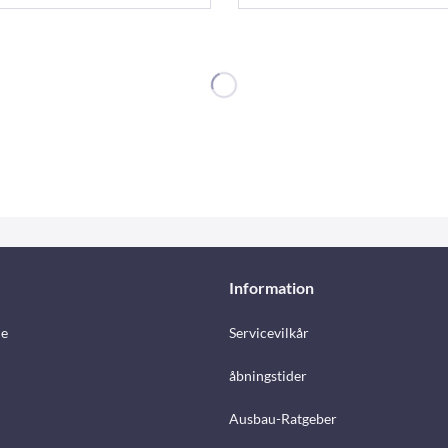
Information
e
Servicevilkår
åbningstider
Ausbau-Ratgeber