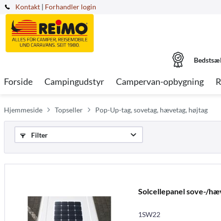
Kontakt
|
Forhandler login
Bedstsæ
Forside
Campingudstyr
Campervan-opbygning
R
Hjemmeside
Topseller
Pop-Up-tag, sovetag, hævetag, højtag
Filter
Solcellepanel sove-/h
1SW22