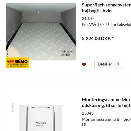
Superflach sengesystem
høj bagtil, hvid
21070
For VW T5 / T6 kort aksela
5.224,00 DKK *
Detaljer
Monteringsramme Merc.
udskæring, til serie højt
23043
Monteringsramme til høje 
LR