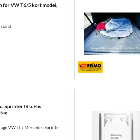
 for VW T6/5 kort model,
fstand
 Sprinter lR o.Fhs
 tag
tage VW LT / Mercedes Sprinter