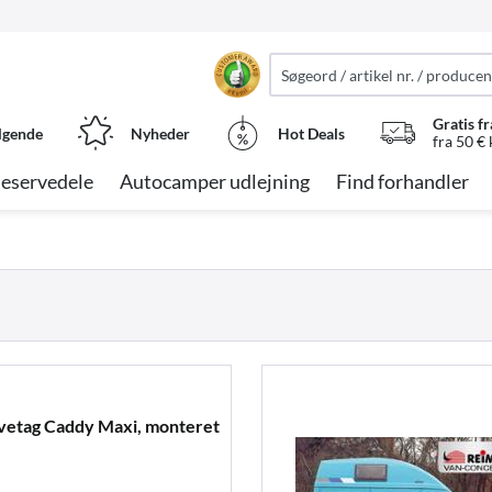
Gratis fr
lgende
Nyheder
Hot Deals
fra 50 €
eservedele
Autocamper udlejning
Find forhandler
ævetag Caddy Maxi, monteret