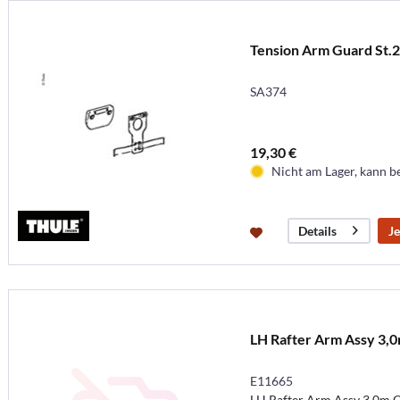
Tension Arm Guard St.
SA374
19,30 €
Nicht am Lager, kann b
Je
Details
LH Rafter Arm Assy 3,
E11665
LH Rafter Arm Assy 3,0m 