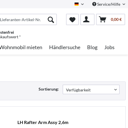
Service/Hilfe
German
0,00 €
stenfrei
nkaufswert *
Wohnmobil mieten
Händlersuche
Blog
Jobs
Sortierung:
LH Rafter Arm Assy 2,6m