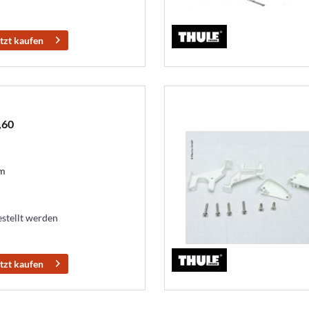
tzt kaufen
,60
0m
estellt werden
tzt kaufen