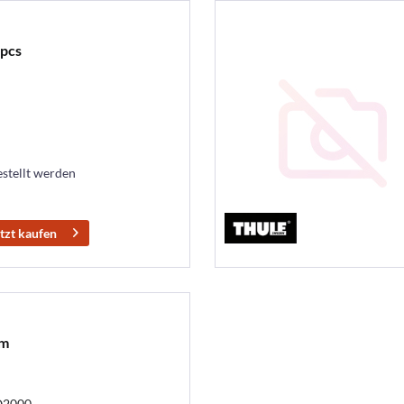
2pcs
estellt werden
tzt kaufen
0m
O2000