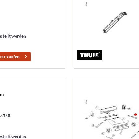
estellt werden
tzt kaufen
6m
 O2000
estellt werden