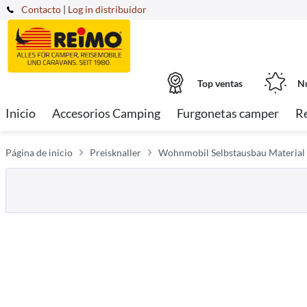
Contacto
|
Log in distribuidor
Top ventas
Nu
Inicio
Accesorios Camping
Furgonetas camper
R
Página de inicio
Preisknaller
Wohnmobil Selbstausbau Material