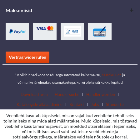
Makseviisid
Vertrag widerrufen
* Kõik hinnad koos seadusega sätestatud käibemaksu,
saatekulude
ja
võimalike järelmaksu osamaksetega, kui ei ole teisiti kokku lepitud
Download area
Händlersuche
Händler werden
Kataloogide allalaadimine
Kontakt
Jobs
Standorte
Veebileht kasutab küpsiseid, mis on vajalikud veebilehe tehniliseks
toimimiseks ning mida alati määratakse. Muid küpsiseid, mis tõstavad
veebilehe kasutamismugavust, on mõeldud otsereklaami tegemiseks,
või mis lihtsustavad suhtlust teiste veebilehtede ja
sotsiaalvõrgustikega, määratakse vaid teie nõusoleku korral.