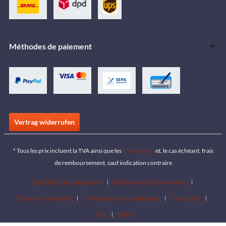
Méthodes de paiement
Vertrag widerrufen
* Tous les prix incluent la TVA ainsi que les
frais de port
et, le cas échéant, frais
de remboursement, sauf indication contraire
Zone de téléchargement
Recherche de revendeurs
Devenir revendeur
Télécharger les catalogues
Contactez
Jobs
Sites