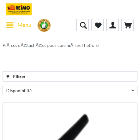
Menu
PiÃ¨ces dÃ©tachÃ©es pour cuisiniÃ¨res Thetford
Filtrer