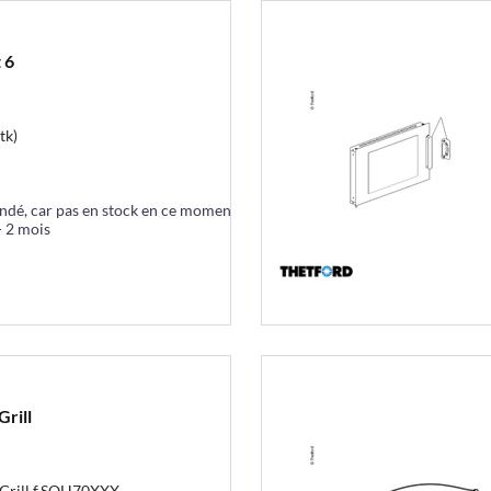
 6
tk)
ndé, car pas en stock en ce moment
- 2 mois
rill
 Grill f.SOH70XXX