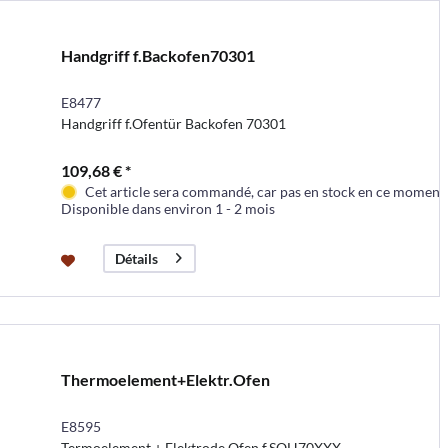
Handgriff f.Backofen70301
E8477
Handgriff f.Ofentür Backofen 70301
109,68 € *
Cet article sera commandé, car pas en stock en ce moment
Disponible dans environ 1 - 2 mois
Détails
Thermoelement+Elektr.Ofen
E8595
Termoelement + Elektrode Ofen f.SOH70XXX