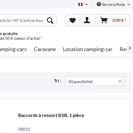
Service/Aide
French
0,00 € *
n gratuite
 de 50 € valeur d'achat *
mping-cars
Caravane
Location camping-car
Reche

Tri :
Raccords à ressort KSB, 1 pièce
58011