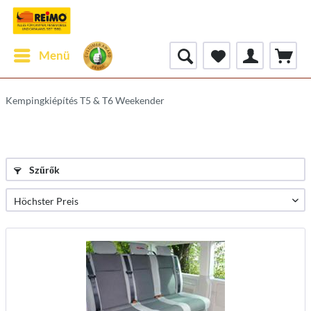
Menü
Kempingkiépítés T5 & T6 Weekender
Szűrők