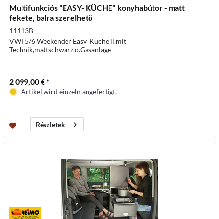
Multifunkciós "EASY- KÜCHE" konyhabútor - matt
fekete, balra szerelhető
11113B
VWT5/6 Weekender Easy_Küche li.mit
Technik,mattschwarz,o.Gasanlage
2 099,00 € *
Artikel wird einzeln angefertigt.
Részletek