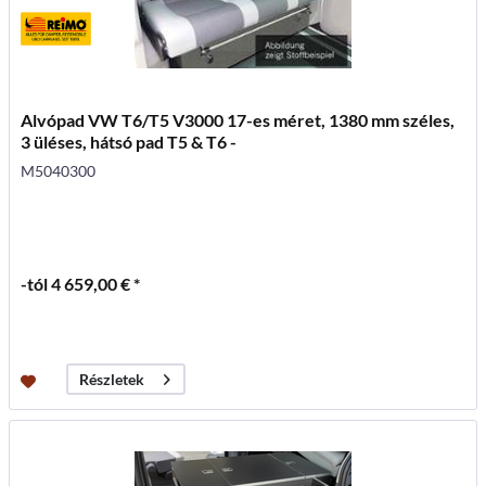
Alvópad VW T6/T5 V3000 17-es méret, 1380 mm széles,
3 üléses, hátsó pad T5 & T6 -
M5040300
-tól 4 659,00 € *
Részletek