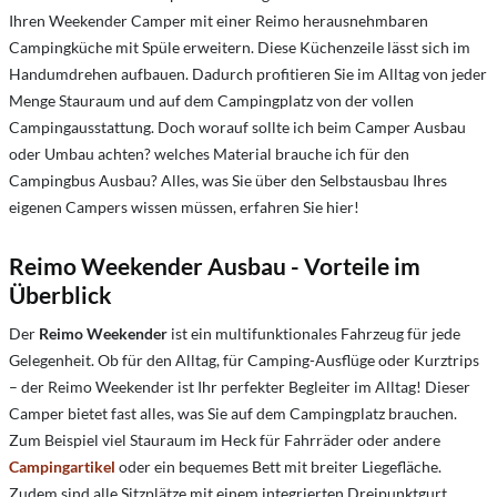
Ihren Weekender Camper mit einer Reimo herausnehmbaren
Campingküche mit Spüle erweitern. Diese Küchenzeile lässt sich im
Handumdrehen aufbauen. Dadurch profitieren Sie im Alltag von jeder
Menge Stauraum und auf dem Campingplatz von der vollen
Campingausstattung. Doch worauf sollte ich beim Camper Ausbau
oder Umbau achten? welches Material brauche ich für den
Campingbus Ausbau?
Alles, was Sie über den Selbstausbau Ihres
eigenen Campers wissen müssen, erfahren Sie hier
!
Reimo Weekender Ausbau - Vorteile im
Überblick
Der
Reimo Weekender
ist ein multifunktionales Fahrzeug für jede
Gelegenheit. Ob für den Alltag, für Camping-Ausflüge oder Kurztrips
– der Reimo Weekender ist Ihr perfekter Begleiter im Alltag! Dieser
Camper bietet fast alles, was Sie auf dem Campingplatz brauchen.
Zum Beispiel viel Stauraum im Heck für Fahrräder oder andere
Campingartikel
oder ein bequemes Bett mit breiter Liegefläche.
Zudem sind alle Sitzplätze mit einem integrierten Dreipunktgurt