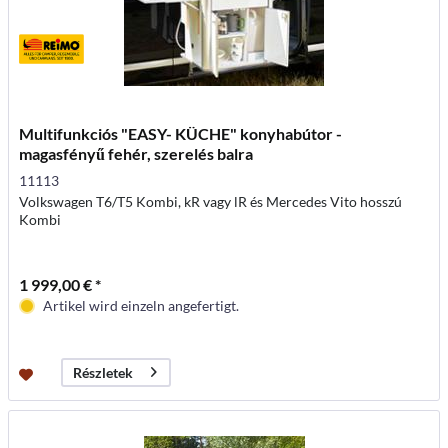
Multifunkciós "EASY- KÜCHE" konyhabútor -
magasfényű fehér, szerelés balra
11113
Volkswagen T6/T5 Kombi, kR vagy lR és Mercedes Vito hosszú
Kombi
1 999,00 € *
Artikel wird einzeln angefertigt.
Részletek