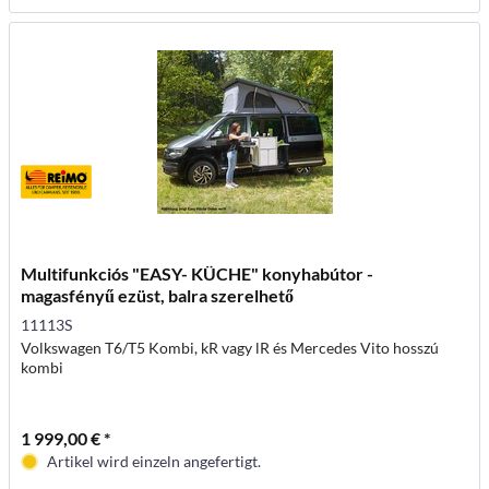
Multifunkciós "EASY- KÜCHE" konyhabútor -
magasfényű ezüst, balra szerelhető
11113S
Volkswagen T6/T5 Kombi, kR vagy lR és Mercedes Vito hosszú
kombi
1 999,00 € *
Artikel wird einzeln angefertigt.