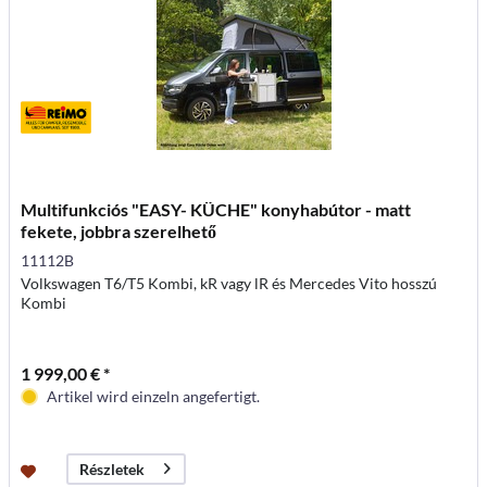
Multifunkciós "EASY- KÜCHE" konyhabútor - matt
fekete, jobbra szerelhető
11112B
Volkswagen T6/T5 Kombi, kR vagy lR és Mercedes Vito hosszú
Kombi
1 999,00 € *
Artikel wird einzeln angefertigt.
Részletek