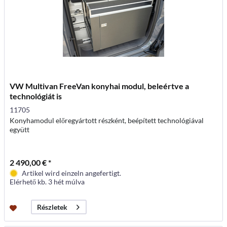
VW Multivan FreeVan konyhai modul, beleértve a
technológiát is
11705
Konyhamodul előregyártott részként, beépített technológiával
együtt
2 490,00 € *
Artikel wird einzeln angefertigt.
Elérhető kb. 3 hét múlva
Részletek