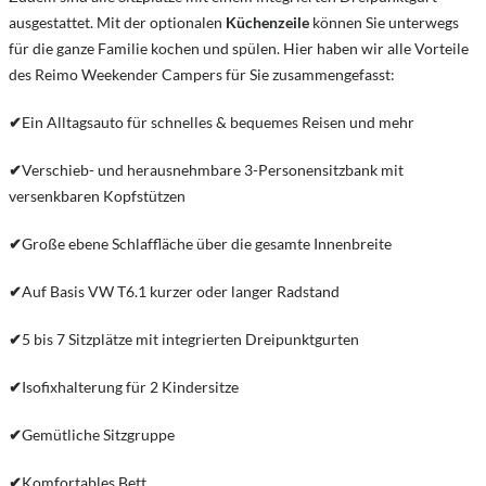
ausgestattet. Mit der optionalen
Küchenzeile
können Sie unterwegs
für die ganze Familie kochen und spülen. Hier haben wir alle Vorteile
des Reimo Weekender Campers für Sie zusammengefasst:
✔
Ein Alltagsauto für schnelles & bequemes Reisen und mehr
✔
Verschieb- und herausnehmbare 3-Personensitzbank mit
versenkbaren Kopfstützen
✔
Große ebene Schlaffläche über die gesamte Innenbreite
✔
Auf Basis VW T6.1 kurzer oder langer Radstand
✔
5 bis 7 Sitzplätze mit integrierten Dreipunktgurten
✔
Isofixhalterung für 2 Kindersitze
✔
Gemütliche Sitzgruppe
✔
Komfortables Bett