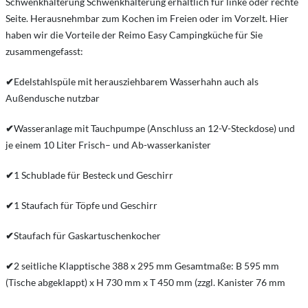
Schwenkhalterung Schwenkhalterung erhältlich für linke oder rechte
Seite. Herausnehmbar zum Kochen im Freien oder im Vorzelt. Hier
haben wir die Vorteile der Reimo Easy Campingküche für Sie
zusammengefasst:
✔
Edelstahlspüle mit herausziehbarem Wasserhahn auch als
Außendusche nutzbar
✔
Wasseranlage mit Tauchpumpe (Anschluss an 12-V-Steckdose) und
je einem 10 Liter Frisch– und Ab-wasserkanister
✔
1 Schublade für Besteck und Geschirr
✔
1 Staufach für Töpfe und Geschirr
✔
Staufach für Gaskartuschenkocher
✔
2 seitliche Klapptische 388 x 295 mm Gesamtmaße: B 595 mm
(Tische abgeklappt) x H 730 mm x T 450 mm (zzgl. Kanister 76 mm