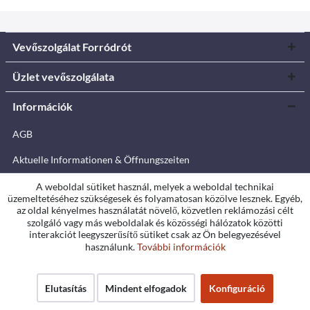
Vevőszolgálat Forródrót
Üzlet vevőszolgálata
Információk
AGB
Aktuelle Informationen & Öffnungszeiten
Ausbau-Ratgeber
A weboldal sütiket használ, melyek a weboldal technikai
üzemeltetéséhez szükségesek és folyamatosan közölve lesznek. Egyéb,
az oldal kényelmes használatát növelő, közvetlen reklámozási célt
Accessibility statement
szolgáló vagy más weboldalak és közösségi hálózatok közötti
interakciót leegyszerűsítő sütiket csak az Ön belegyezésével
Cookie-Einstellungen
használunk.
További információk
Datenschutzerklärung
Warranty terms
Elutasítás
Mindent elfogadok
Konfiguráció