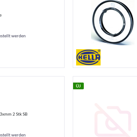
e
estellt werden
ÚJ
53xmm 2 Stk SB
estellt werden