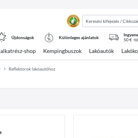
Ingyene
Újdonságok
Különleges ajánlatok
50 € -t
alkatrész-shop
Kempingbuszok
Lakóautók
Lakóko
r
Reflektorok lakóautóhoz
e