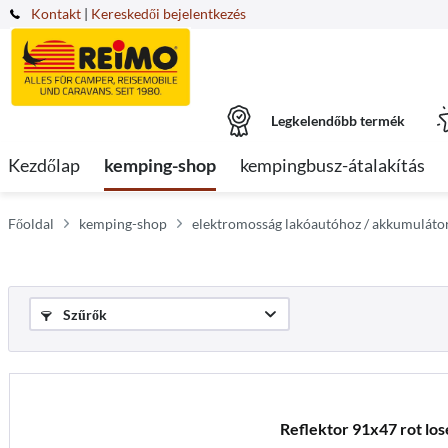
Kontakt
|
Kereskedői bejelentkezés
Legkelendőbb termék
Kezdőlap
kemping-shop
kempingbusz-átalakítás
Főoldal
kemping-shop
elektromosság lakóautóhoz / akkumuláto
Szűrők
Reflektor 91x47 rot los