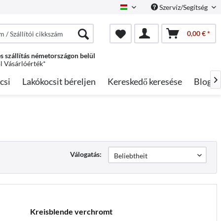
Szervíz/Segítség
Hungarian
0,00 € *
s szállítás németországon belül
ól Vásárlóérték*
csi
Lakókocsit béreljen
Kereskedő keresése
Blog

Válogatás:
Kreisblende verchromt