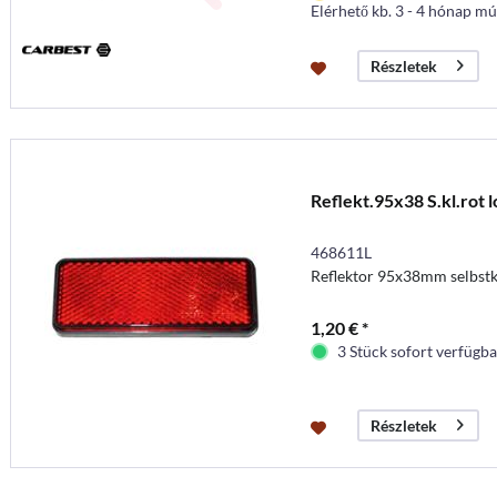
Elérhető kb. 3 - 4 hónap mú
Részletek
Reflekt.95x38 S.kl.rot l
468611L
Reflektor 95x38mm selbstk
1,20 € *
3 Stück sofort verfügbar
Részletek