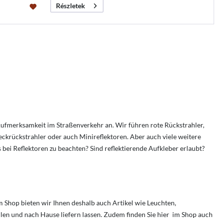
Részletek
ufmerksamkeit im Straßenverkehr an. Wir führen rote Rückstrahler,
eckrückstrahler oder auch Minireflektoren. Aber auch viele weitere
s bei Reflektoren zu beachten?
Sind reflektierende Aufkleber erlaubt?
 Shop bieten wir Ihnen deshalb auch Artikel wie Leuchten,
ellen und nach Hause liefern lassen. Zudem finden Sie hier im Shop auch