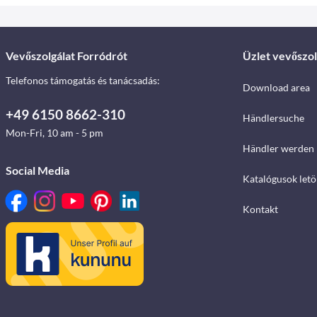
Vevőszolgálat Forródrót
Üzlet vevőszol
Telefonos támogatás és tanácsadás:
Download area
+49 6150 8662-310
Händlersuche
Mon-Fri, 10 am - 5 pm
Händler werden
Social Media
Katalógusok letö
Kontakt