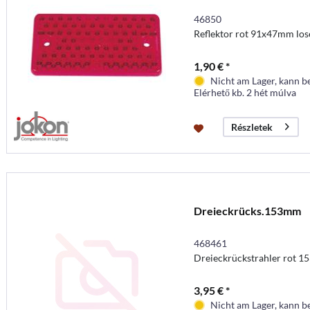
46850
Reflektor rot 91x47mm los
1,90 € *
Nicht am Lager, kann b
Elérhető kb. 2 hét múlva
Részletek
Dreieckrücks.153mm
468461
Dreieckrückstrahler rot 1
3,95 € *
Nicht am Lager, kann b