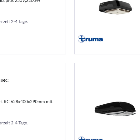
act plus 230V,2200W
erzeit 2-4 Tage.
rtRC
ort RC 628x400x290mm mit
erzeit 2-4 Tage.