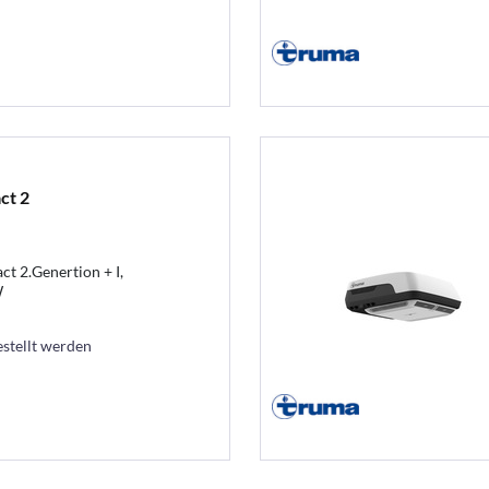
ct 2
t 2.Genertion + I,
W
estellt werden