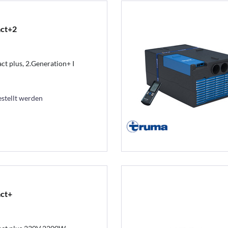
act+2
t plus, 2.Generation+ I
estellt werden
ct+