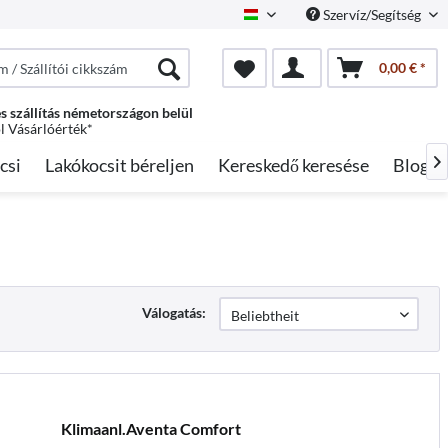
Szervíz/Segítség
Hungarian
0,00 € *
s szállítás németországon belül
ól Vásárlóérték*
csi
Lakókocsit béreljen
Kereskedő keresése
Blog

Válogatás:
Klimaanl.Aventa Comfort