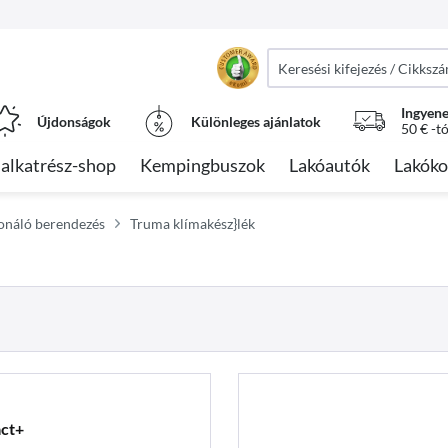
Ingyene
Újdonságok
Különleges ajánlatok
50 € -t
alkatrész-shop
Kempingbuszok
Lakóautók
Lakóko
cionáló berendezés
Truma klímakész}lék
ct+