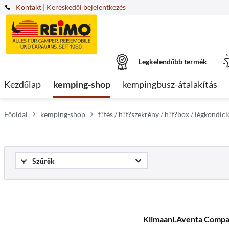
Kontakt
|
Kereskedői bejelentkezés
Legkelendőbb termék
Kezdőlap
kemping-shop
kempingbusz-átalakítás
Főoldal
kemping-shop
f?tés / h?t?szekrény / h?t?box / légkondí
Szűrők
Klimaanl.Aventa Compa