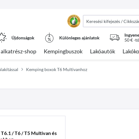
Ingyene
Újdonságok
Különleges ajánlatok
50 € -t
alkatrész-shop
Kempingbuszok
Lakóautók
Lakóko
lakítással
Kemping boxok T6 Multivanhoz
.1 / T6 / T5 Multivan és