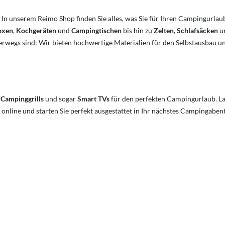
 In unserem Reimo Shop finden Sie alles, was Sie für Ihren Campingurl
oxen
,
Kochgeräten
und
Campingtischen
bis hin zu
Zelten
,
Schlafsäcken
u
gs sind: Wir bieten hochwertige Materialien für den Selbstausbau un
,
Campinggrills
und sogar
Smart TVs
für den perfekten Campingurlaub. Las
nline und starten Sie perfekt ausgestattet in Ihr nächstes Campingaben