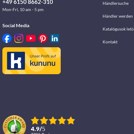
+49 6150 8662-310
Händlersuche
Mon-Fri, 10 am - 5 pm
Händler werden
Social Media
Katalógusok letö
Kontakt
4.9
/
5