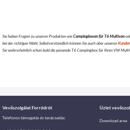
Sie haben Fragen zu unseren Produkten wie
Campingboxen
für T6 Multivan
od
bei der richtigen Wahl. Selbstverständlich können Sie auch über unseren
Kunden
Sie wahrscheinlich schon bald die passende T6 Campingbox für Ihren VW Multiv
Vevőszolgálat Forródrót
Üzlet vevőszol
Telefonos támogatás és tanácsadás:
Download area