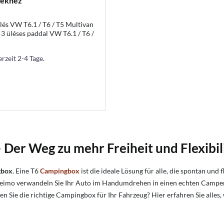
lekhez
lés VW T6.1 / T6 / T5 Multivan
 3 üléses paddal VW T6.1 / T6 /
 Beach modellekhez
erzeit 2-4 Tage.
er Weg zu mehr Freiheit und Flexibil
gbox
. Eine T6
Campingbox
ist die ideale Lösung für alle, die spontan und
imo verwandeln Sie Ihr Auto im Handumdrehen in einen echten Camper 
nden Sie die richtige Campingbox für Ihr Fahrzeug? Hier erfahren Sie all