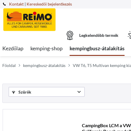
Kontakt
|
Kereskedői bejelentkezés
Legkelendőbb termék
Kezdőlap
kemping-shop
kempingbusz-átalakítás
Főoldal
kempingbusz-átalakítás
VW T6, T5 Multivan kemping kia
Szűrők
CampingBox LCM a VW T6