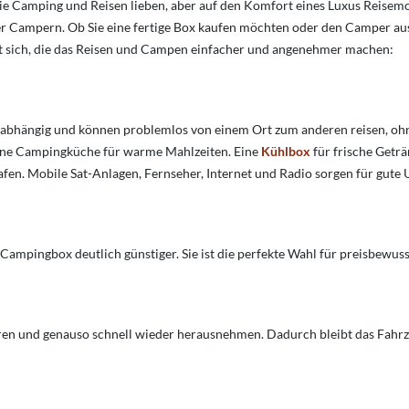
, die Camping und Reisen lieben, aber auf den Komfort eines Luxus Reisemo
er Campern. Ob Sie eine fertige Box kaufen möchten oder den Camper au
it sich, die das Reisen und Campen einfacher und angenehmer machen:
, unabhängig und können problemlos von einem Ort zum anderen reisen, ohn
 Eine Campingküche für warme Mahlzeiten. Eine
Kühlbox
für frische Getr
lafen. Mobile Sat-Anlagen, Fernseher, Internet und Radio sorgen für gute
 Campingbox deutlich günstiger. Sie ist die perfekte Wahl für preisbewus
eren und genauso schnell wieder herausnehmen. Dadurch bleibt das Fahrz