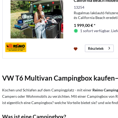
California Beach model
13254
Rugalmas lakóautó felszere
és California Beach eredeti
T5 Multivan és California
1 999,00 € *
1 sofort verfügbar. Lief
Részletek
VW T6 Multivan Campingbox kaufen– D
Kochen und Schlafen auf dem Campingplatz - mit einer
Reimo Campin
Campers oder Wohnmobils zu verzichten. Mit einer Campingbox von Re
ist eigentlich eine Campingbox? welche Vorteile bietet sie? und wie fi
Was ist eine Campingbox?