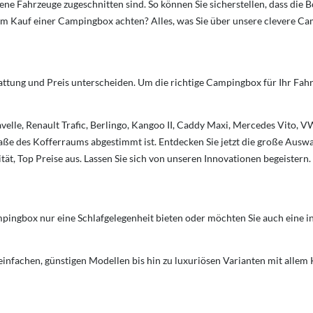
ne Fahrzeuge zugeschnitten sind. So können Sie sicherstellen, dass die 
m Kauf einer Campingbox achten? Alles, was Sie über unsere clevere C
ttung und Preis unterscheiden. Um die richtige Campingbox für Ihr Fahrz
lle, Renault Trafic, Berlingo, Kangoo II, Caddy Maxi, Mercedes Vito, VW
Maße des Kofferraums abgestimmt ist. Entdecken Sie jetzt die große A
tät, Top Preise aus. Lassen Sie sich von unseren Innovationen begeistern
mpingbox nur eine Schlafgelegenheit bieten oder möchten Sie auch eine 
nfachen, günstigen Modellen bis hin zu luxuriösen Varianten mit allem K