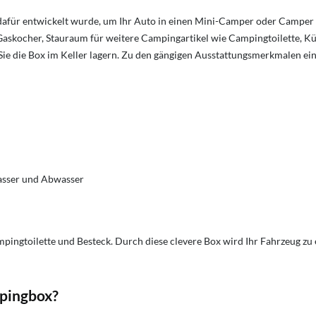
ll dafür entwickelt wurde, um Ihr Auto in einen Mini-Camper oder Cam
Gaskocher, Stauraum für weitere Campingartikel wie Campingtoilette, Kü
ie die Box im Keller lagern. Zu den gängigen Ausstattungsmerkmalen e
wasser und Abwasser
mpingtoilette und Besteck. Durch diese clevere Box wird Ihr Fahrzeug z
mpingbox?