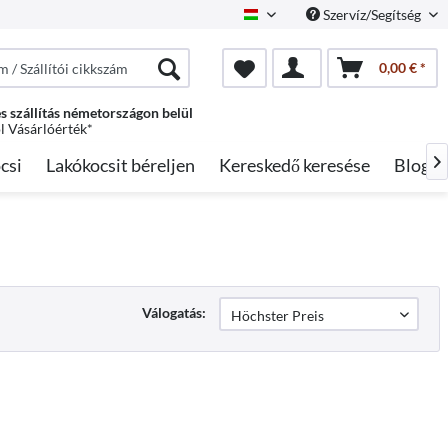
Szervíz/Segítség
Hungarian
0,00 € *
s szállítás németországon belül
ól Vásárlóérték*
csi
Lakókocsit béreljen
Kereskedő keresése
Blog

Válogatás: