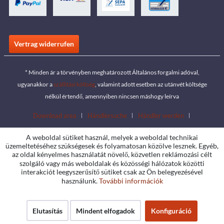
Vertrag widerrufen
* Minden ár a törvényben meghatározott Általános forgalmi adóval,
ugyanakkor a
szállítási költség
, valamint adott esetben az utánvét költsége
nélkül értendő, amennyiben nincsen máshogy leírva
Download area
Händlersuche
Händler werden
Katalógusok letöltése
Kontakt
Jobs
Standorte
A weboldal sütiket használ, melyek a weboldal technikai
üzemeltetéséhez szükségesek és folyamatosan közölve lesznek. Egyéb,
az oldal kényelmes használatát növelő, közvetlen reklámozási célt
szolgáló vagy más weboldalak és közösségi hálózatok közötti
interakciót leegyszerűsítő sütiket csak az Ön belegyezésével
használunk.
További információk
Elutasítás
Mindent elfogadok
Konfiguráció