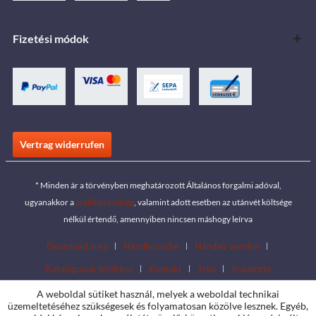
Fizetési módok
Vertrag widerrufen
* Minden ár a törvényben meghatározott Általános forgalmi adóval,
ugyanakkor a
szállítási költség
, valamint adott esetben az utánvét költsége
nélkül értendő, amennyiben nincsen máshogy leírva
Download area
Händlersuche
Händler werden
Katalógusok letöltése
Kontakt
Jobs
Standorte
A weboldal sütiket használ, melyek a weboldal technikai
üzemeltetéséhez szükségesek és folyamatosan közölve lesznek. Egyéb,