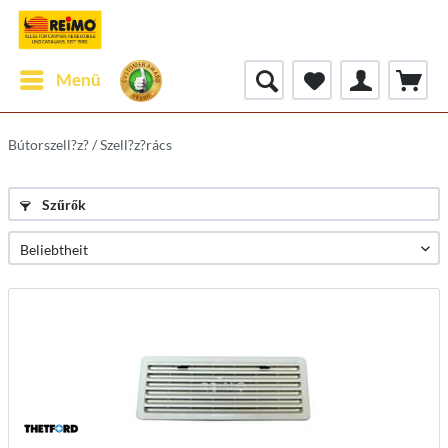
Menü
Bútorszell?z? / Szell?z?rács
Szűrők