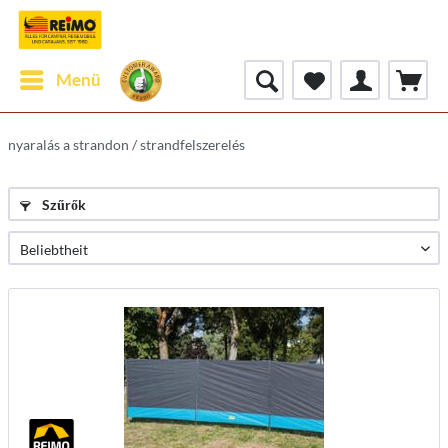
Menü
nyaralás a strandon / strandfelszerelés
Szűrők