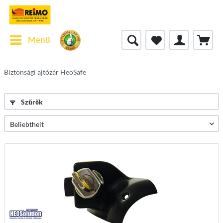
Menü
Biztonsági ajtózár HeoSafe
Szűrők