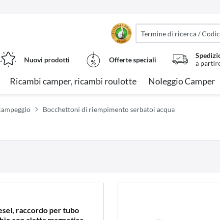
Spedizi
Nuovi prodotti
Offerte speciali
a partir
Ricambi camper, ricambi roulotte
Noleggio Camper
a campeggio
Bocchettoni di riempimento serbatoi acqua
esel, raccordo per tubo
hio con aletta magnetica