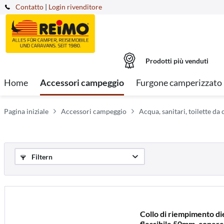
Contatto
|
Login rivenditore
Prodotti più venduti
Home
Accessori campeggio
Furgone camperizzato
Pagina iniziale
Accessori campeggio
Acqua, sanitari, toilette d
Filtern
Collo di riempimento di
flessibile 50mm, coperc