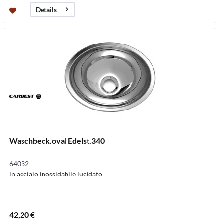
Details
Waschbeck.oval Edelst.340
64032
in acciaio inossidabile lucidato
42,20 €